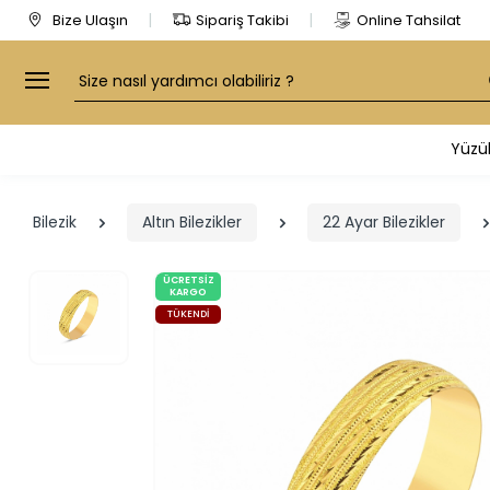
Bize Ulaşın
Sipariş Takibi
Online Tahsilat
Arama
Yüzü
Bilezik
Altın Bilezikler
22 Ayar Bilezikler
ÜCRETSIZ
KARGO
TÜKENDI