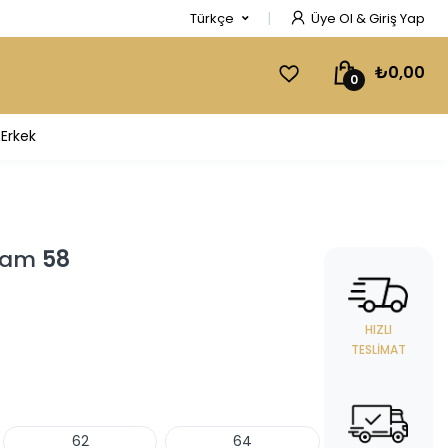
Türkçe
Üye Ol & Giriş Yap
₺0,00
0
Erkek
Gram
58
HIZLI
TESLIMAT
62
64