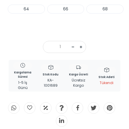
64
66
68
Haber Ver
Kargolama
Stok Kodu
Kargo Ücreti
Süresi
Stok Adeti
KA-
Ücretsiz
1-5 İş
Tükendi
1001689
Kargo
Günü