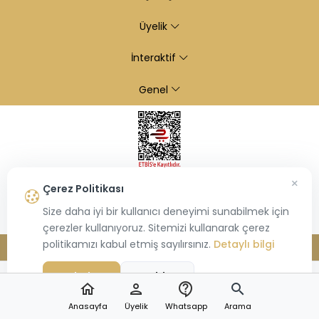
Üyelik
İnteraktif
Genel
×
Çerez Politikası
Size daha iyi bir kullanıcı deneyimi sunabilmek için
çerezler kullanıyoruz. Sitemizi kullanarak çerez
politikamızı kabul etmiş sayılırsınız.
Detaylı bilgi
© 2026
Kiraz Altın
- Tüm hakları saklıdır.
Bu site,
Hiosis®
tarafından geliştirilmiş
E-Ticaret
paketleri ile oluşturulmuştur.
Kabul Et
Reddet
home
person
contact_support
search
Anasayfa
Üyelik
Whatsapp
Arama