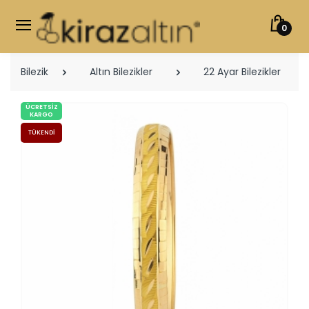
0
Bilezik
Altın Bilezikler
22 Ayar Bilezikler
ÜCRETSIZ
KARGO
TÜKENDI