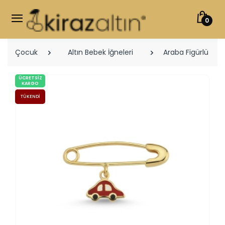
0
Çocuk
Altın Bebek İğneleri
Araba Figürlü Altı
ÜCRETSIZ
KARGO
TÜKENDI