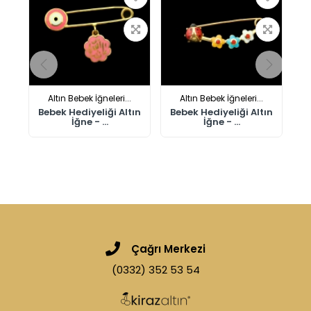
Altın Bebek İğneleri...
Altın Bebek İğneleri...
n
Bebek Hediyeliği Altın
Bebek Hediyeliği Altın
İğne - ...
İğne - ...
Çağrı Merkezi
(0332) 352 53 54