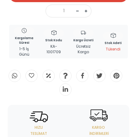
Kargolama
Stok Kodu
Kargo Ücreti
Süresi
Stok Adeti
KA-
Ücretsiz
1-5 İş
Tükendi
1001709
Kargo
Günü
HIZLI
KARGO
TESLIMAT
İNDIRIMLERI