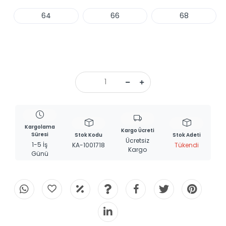
64
66
68
Haber Ver
Kargolama
Kargo Ücreti
Süresi
Stok Kodu
Stok Adeti
Ücretsiz
1-5 İş
KA-1001718
Tükendi
Kargo
Günü