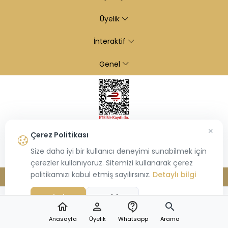
Üyelik
İnteraktif
Genel
×
Çerez Politikası
Size daha iyi bir kullanıcı deneyimi sunabilmek için
çerezler kullanıyoruz. Sitemizi kullanarak çerez
politikamızı kabul etmiş sayılırsınız.
Detaylı bilgi
© 2026
Kiraz Altın
- Tüm hakları saklıdır.
Bu site,
Hiosis®
tarafından geliştirilmiş
E-Ticaret
paketleri ile oluşturulmuştur.
Kabul Et
Reddet
home
person
contact_support
search
Anasayfa
Üyelik
Whatsapp
Arama