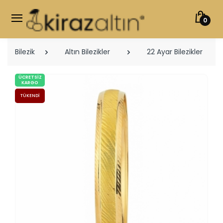
0
Bilezik
Altın Bilezikler
22 Ayar Bilezikler
ÜCRETSIZ
KARGO
TÜKENDI