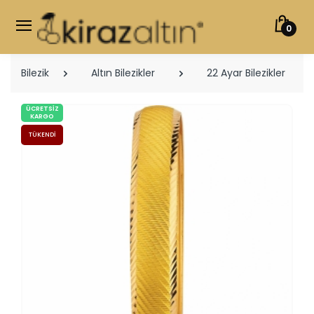
0
Bilezik
Altın Bilezikler
22 Ayar Bilezikler
ÜCRETSIZ
KARGO
TÜKENDI