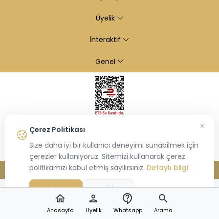
Üyelik
İnteraktif
Genel
×
Çerez Politikası
Size daha iyi bir kullanıcı deneyimi sunabilmek için
çerezler kullanıyoruz. Sitemizi kullanarak çerez
politikamızı kabul etmiş sayılırsınız.
Detaylı bilgi
© 2026
Kiraz Altın
- Tüm hakları saklıdır.
Bu site,
Hiosis®
tarafından geliştirilmiş
E-Ticaret
paketleri ile oluşturulmuştur.
Kabul Et
Reddet
home
person
contact_support
search
Anasayfa
Üyelik
Whatsapp
Arama