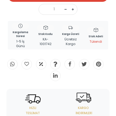
Kargolama
Stok Kodu
Kargo Ücreti
Süresi
Stok Adeti
KA-
Ücretsiz
1-5 İş
Tükendi
1001742
Kargo
Günü
HIZLI
KARGO
TESLIMAT
İNDIRIMLERI