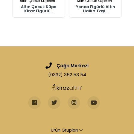
.
Altın Çocuk Küpeleri...
Altın Çocuk Küpeleri...
Altın Çocuk Küpe
Yonca Figürlü Altın
Kiraz Figürlü...
Halka Taşl...
Çağrı Merkezi
(0332) 352 53 54
Ürün Grupları