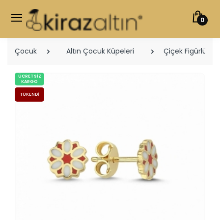
0
Çocuk
Altın Çocuk Küpeleri
Çiçek Figürlü Ço
ÜCRETSIZ
KARGO
TÜKENDI