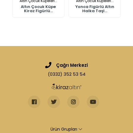
.
Altın Çocuk Küpeleri...
Altın Çocuk Küpeleri...
Altın Çocuk Küpe
Yonca Figürlü Altın
Kiraz Figürlü...
Halka Taşl...
Çağrı Merkezi
(0332) 352 53 54
Ürün Grupları