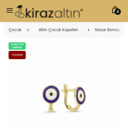
0
Çocuk
Altın Çocuk Küpeleri
Nazar Boncuğu Ç
ÜCRETSIZ
KARGO
TÜKENDI