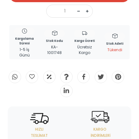
Kargolama
Stok Kodu
Kargo Ücreti
Süresi
Stok Adeti
KA-
Ücretsiz
1-5 İş
Tükendi
1001748
Kargo
Günü
HIZLI
KARGO
TESLIMAT
İNDIRIMLERI