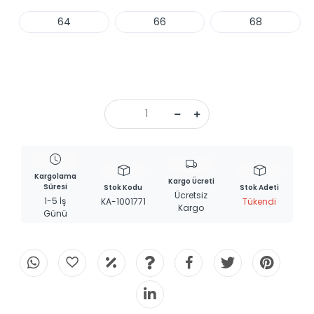
64
66
68
Haber Ver
Kargolama
Kargo Ücreti
Süresi
Stok Kodu
Stok Adeti
Ücretsiz
1-5 İş
KA-1001771
Tükendi
Kargo
Günü