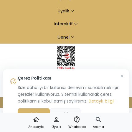
Üyelik
İnteraktif
Genel
×
Çerez Politikası
Size daha iyi bir kullanıcı deneyimi sunabilmek için
çerezler kullanıyoruz. Sitemizi kullanarak çerez
politikamızı kabul etmiş sayılırsınız.
Detaylı bilgi
© 2026
Kiraz Altın
- Tüm hakları saklıdır.
Bu site,
Hiosis®
tarafından geliştirilmiş
E-Ticaret
paketleri ile oluşturulmuştur.
Kabul Et
Reddet
home
person
contact_support
search
Anasayfa
Üyelik
Whatsapp
Arama