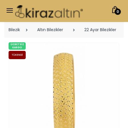
0
Bilezik
Altın Bilezikler
22 Ayar Bilezikler
ÜCRETSIZ
KARGO
TÜKENDI