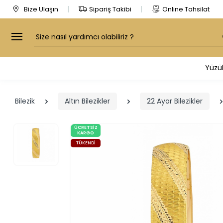
Bize Ulaşın
Sipariş Takibi
Online Tahsilat
Arama
Yüzü
Bilezik
Altın Bilezikler
22 Ayar Bilezikler
ÜCRETSIZ
KARGO
TÜKENDI