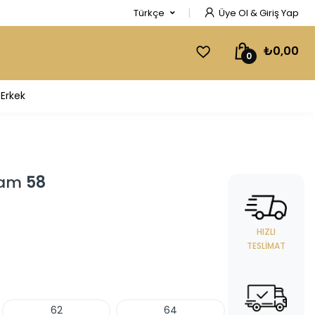
Türkçe
Üye Ol & Giriş Yap
₺0,00
0
Erkek
Gram
58
HIZLI
TESLIMAT
62
64