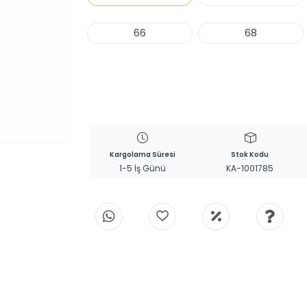
66
68
Haber Ver
Kargolama Süresi
Stok Kodu
1-5 İş Günü
KA-1001785