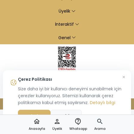
Üyelik
İnteraktif
Genel
×
Çerez Politikası
Size daha iyi bir kullanıcı deneyimi sunabilmek için
çerezler kullanıyoruz. Sitemizi kullanarak çerez
politikamızı kabul etmiş sayılırsınız.
Detaylı bilgi
© 2026
Kiraz Altın
- Tüm hakları saklıdır.
Bu site,
Hiosis®
tarafından geliştirilmiş
E-Ticaret
paketleri ile oluşturulmuştur.
Kabul Et
Reddet
home
person
contact_support
search
Anasayfa
Üyelik
Whatsapp
Arama