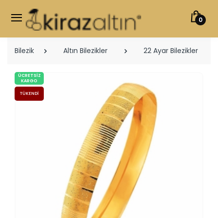
0
Bilezik
Altın Bilezikler
22 Ayar Bilezikler
ÜCRETSIZ
KARGO
TÜKENDI