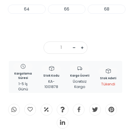
64
66
68
Haber Ver
Kargolama
Stok Kodu
Kargo Ücreti
Süresi
Stok Adeti
KA-
Ücretsiz
1-5 İş
Tükendi
1001878
Kargo
Günü