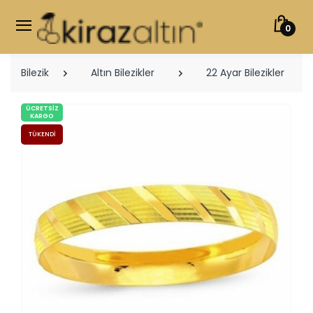
0
Bilezik
Altın Bilezikler
22 Ayar Bilezikler
ÜCRETSIZ
KARGO
TÜKENDI