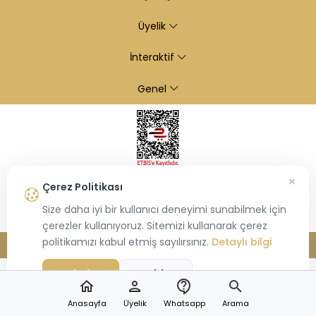
Üyelik
İnteraktif
Genel
×
Çerez Politikası
Size daha iyi bir kullanıcı deneyimi sunabilmek için
çerezler kullanıyoruz. Sitemizi kullanarak çerez
politikamızı kabul etmiş sayılırsınız.
Detaylı bilgi
© 2026
Kiraz Altın
- Tüm hakları saklıdır.
Bu site,
Hiosis®
tarafından geliştirilmiş
E-Ticaret
paketleri ile oluşturulmuştur.
Kabul Et
Reddet
home
person
contact_support
search
Anasayfa
Üyelik
Whatsapp
Arama