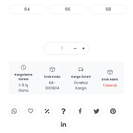
64
66
68
Haber Ver
Kargolama
Stok Kodu
Kargo Ücreti
Süresi
Stok Adeti
KA-
Ücretsiz
1-5 İş
Tükendi
1001904
Kargo
Günü