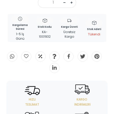
Kargolama
Stok Kodu
Kargo Ücreti
Süresi
Stok Adeti
KA-
Ücretsiz
1-5 İş
Tükendi
1001932
Kargo
Günü
HIZLI
KARGO
TESLIMAT
İNDIRIMLERI