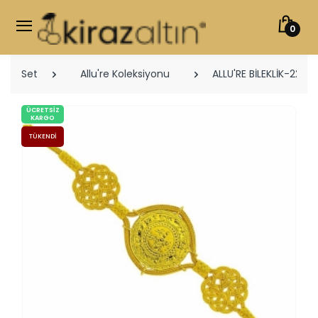
0
Set
Allu're Koleksiyonu
ALLU'RE BİLEKLİK-22 A
ÜCRETSIZ
KARGO
TÜKENDI