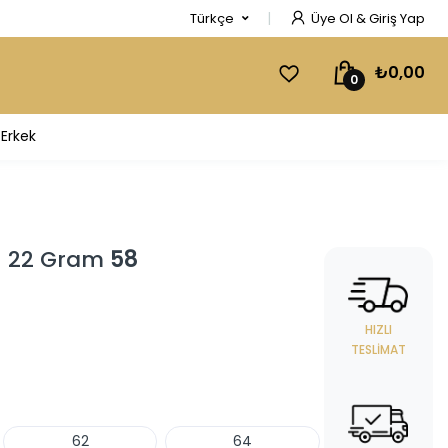
Türkçe
Üye Ol & Giriş Yap
₺0,00
0
Erkek
 - 22 Gram
58
HIZLI
TESLIMAT
62
64