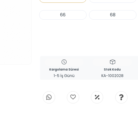
66
68
Haber Ver
Kargolama Süresi
Stok Kodu
1-5 İş Günü
KA-1002028