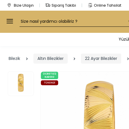
Bize Ulaşın
Sipariş Takibi
Online Tahsilat
Arama
Yüzü
Bilezik
Altın Bilezikler
22 Ayar Bilezikler
ÜCRETSIZ
KARGO
TÜKENDI