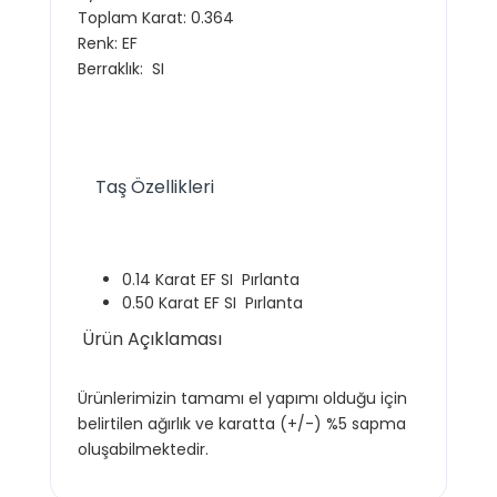
Toplam Karat:
0.364
Renk:
EF
Berraklık:
SI
Taş Özellikleri
0.14
Karat
EF
SI
Pırlanta
0.50
Karat EF
SI
Pırlanta
Ürün Açıklaması
Ürünlerimizin tamamı el yapımı olduğu için
belirtilen ağırlık ve karatta (+/-) %5 sapma
oluşabilmektedir.