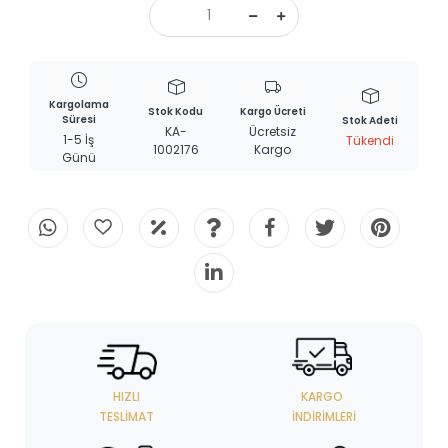
Kargolama
Stok Kodu
Kargo Ücreti
Süresi
Stok Adeti
KA-
Ücretsiz
1-5 İş
Tükendi
1002176
Kargo
Günü
HIZLI
KARGO
TESLIMAT
İNDIRIMLERI