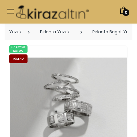
0
Yüzük
Pırlanta Yüzük
Pırlanta Baget Yüzükl
ÜCRETSIZ
KARGO
TÜKENDI