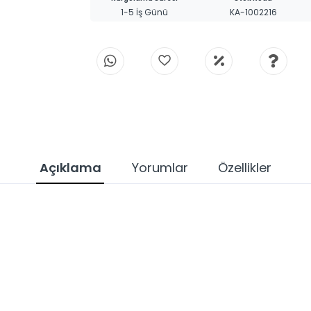
1-5 İş Günü
KA-1002216
Açıklama
Yorumlar
Özellikler