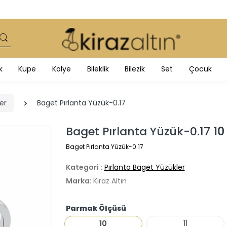
k
Küpe
Kolye
Bileklik
Bilezik
Set
Çocuk
er
Baget Pırlanta Yüzük-0.17
Baget Pırlanta Yüzük-0.17
10
Baget Pırlanta Yüzük-0.17
Kategori
:
Pırlanta Baget Yüzükler
Marka
: Kiraz Altın
Parmak Ölçüsü
10
11