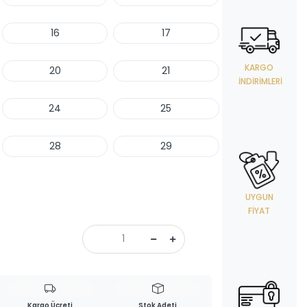
16
17
KARGO
20
21
İNDIRIMLERI
24
25
28
29
UYGUN
FIYAT
Kargo Ücreti
Stok Adeti