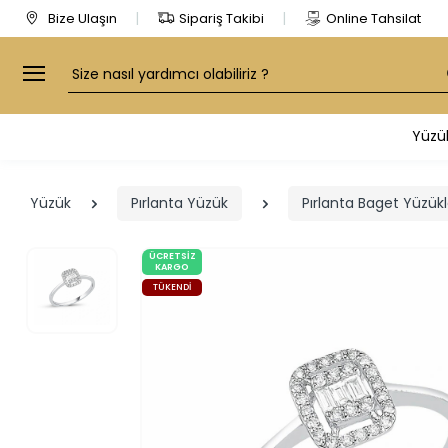
Bize Ulaşın
Sipariş Takibi
Online Tahsilat
Arama
Yüzü
Yüzük
Pırlanta Yüzük
Pırlanta Baget Yüzükl
ÜCRETSIZ
KARGO
TÜKENDI