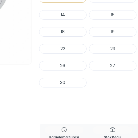
14
15
18
19
22
23
26
27
30
Haber Ver
Kargolama Süresi
Stok Kodu