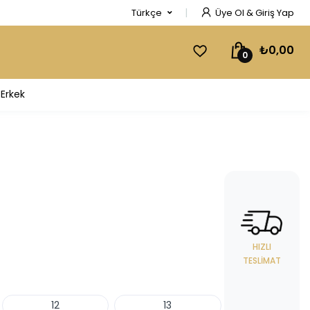
Türkçe
Üye Ol & Giriş Yap
₺0,00
0
Erkek
HIZLI
TESLIMAT
12
13