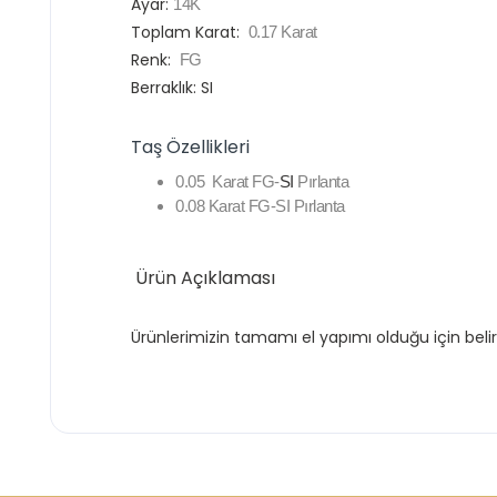
Ayar:
14K
Toplam Karat:
0.17 Karat
Renk:
FG
Berraklık: SI
Taş Özellikleri
0.05 Karat FG-
SI
Pırlanta
0.08 Karat FG-SI Pırlanta
Ürün Açıklaması
Ürünlerimizin tamamı el yapımı olduğu için belir