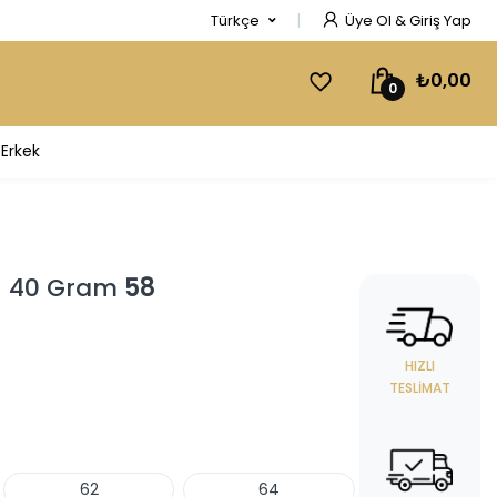
Türkçe
Üye Ol & Giriş Yap
₺0,00
0
Erkek
 - 40 Gram
58
HIZLI
TESLIMAT
62
64