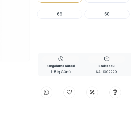
66
68
Haber Ver
Kargolama Süresi
Stok Kodu
1-5 İş Günü
KA-1002220