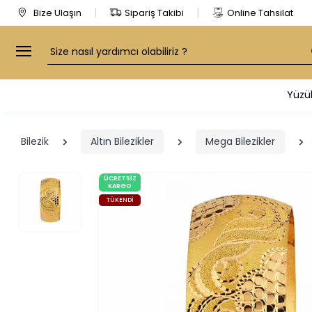
Bize Ulaşın
Sipariş Takibi
Online Tahsilat
Arama
Yüzü
Bilezik
Altın Bilezikler
Mega Bilezikler
ÜCRETSIZ
KARGO
TÜKENDI