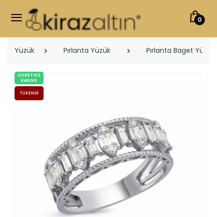
0
Yüzük
Pırlanta Yüzük
Pırlanta Baget Yüzükl
ÜCRETSIZ
KARGO
TÜKENDI