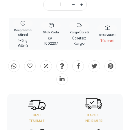
Kargolama
Stok Kodu
Kargo Ücreti
Süresi
Stok Adeti
KA-
Ücretsiz
1-5 İş
Tükendi
1002237
Kargo
Günü
HIZLI
KARGO
TESLIMAT
İNDIRIMLERI