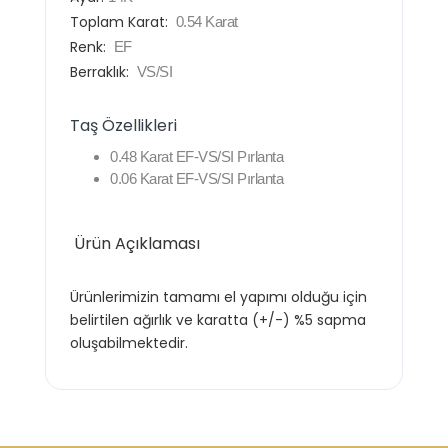
Toplam Karat:
0.54 Karat
Renk:
EF
Berraklık:
VS/SI
Taş Özellikleri
0.48 Karat EF-VS/SI Pırlanta
0.06 Karat EF-VS/SI Pırlanta
Ürün Açıklaması
Ürünlerimizin tamamı el yapımı olduğu için
belirtilen ağırlık ve karatta (+/-) %5 sapma
oluşabilmektedir.