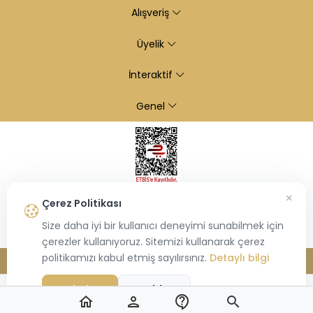
Alışveriş
Üyelik
İnteraktif
Genel
×
Çerez Politikası
Size daha iyi bir kullanıcı deneyimi sunabilmek için
çerezler kullanıyoruz. Sitemizi kullanarak çerez
politikamızı kabul etmiş sayılırsınız.
Detaylı bilgi
© 2026
Kiraz Altın
- Tüm hakları saklıdır.
Bu site,
Hiosis®
tarafından geliştirilmiş
E-Ticaret
paketleri ile oluşturulmuştur.
Kabul Et
Reddet
home
person
contact_support
search