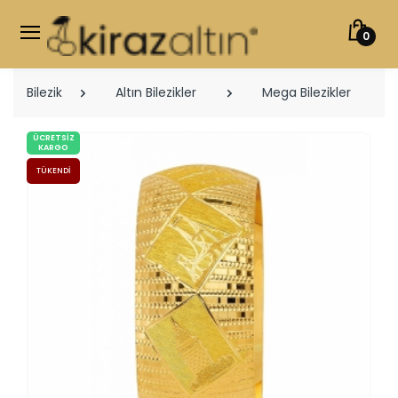
0
Bilezik
Altın Bilezikler
Mega Bilezikler
ÜCRETSIZ
KARGO
TÜKENDI