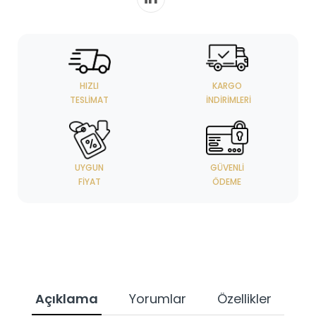
HIZLI
KARGO
TESLIMAT
İNDIRIMLERI
UYGUN
GÜVENLI
FIYAT
ÖDEME
Açıklama
Yorumlar
Özellikler