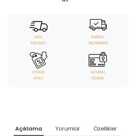
HIZLI
KARGO
TESLIMAT
İNDIRIMLERI
UYGUN
GÜVENLI
FIYAT
ÖDEME
Açıklama
Yorumlar
Özellikler