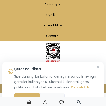
Alışveriş
Üyelik
İnteraktif
Genel
×
Çerez Politikası
Size daha iyi bir kullanıcı deneyimi sunabilmek için
çerezler kullanıyoruz. Sitemizi kullanarak çerez
politikamızı kabul etmiş sayılırsınız.
Detaylı bilgi
© 2026
Kiraz Altın
- Tüm hakları saklıdır.
Bu site,
Hiosis®
tarafından geliştirilmiş
E-Ticaret
paketleri ile oluşturulmuştur.
Kabul Et
Reddet
home
person
contact_support
search