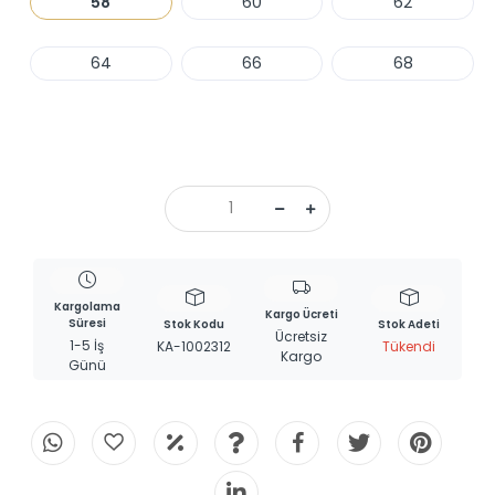
58
60
62
64
66
68
Haber Ver
Kargolama
Kargo Ücreti
Süresi
Stok Kodu
Stok Adeti
Ücretsiz
1-5 İş
KA-1002312
Tükendi
Kargo
Günü