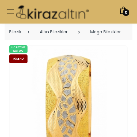
0
Bilezik
Altın Bilezikler
Mega Bilezikler
ÜCRETSIZ
KARGO
TÜKENDI