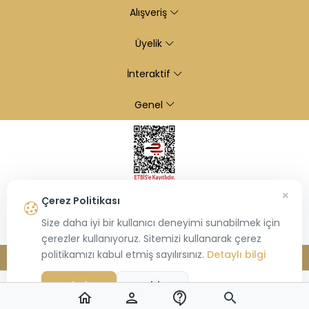
Alışveriş
Üyelik
İnteraktif
Genel
×
Çerez Politikası
Size daha iyi bir kullanıcı deneyimi sunabilmek için
çerezler kullanıyoruz. Sitemizi kullanarak çerez
politikamızı kabul etmiş sayılırsınız.
Detaylı bilgi
© 2026
Kiraz Altın
- Tüm hakları saklıdır.
Bu site,
Hiosis®
tarafından geliştirilmiş
E-Ticaret
paketleri ile oluşturulmuştur.
Kabul Et
Reddet
home
person
contact_support
search