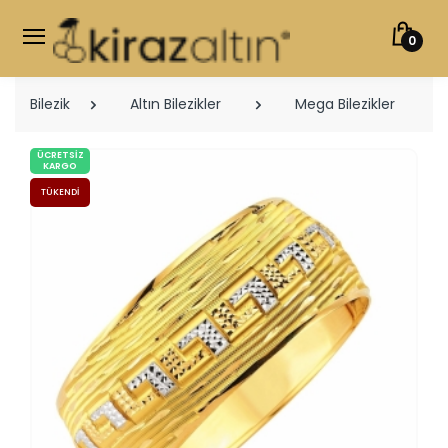
0
Bilezik
Altın Bilezikler
Mega Bilezikler
ÜCRETSIZ
KARGO
TÜKENDI