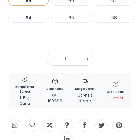
58
60
62
64
66
68
Haber Ver
Kargolama
Stok Kodu
Kargo Ücreti
Süresi
Stok Adeti
KA-
Ücretsiz
1-5 İş
Tükendi
1002319
Kargo
Günü