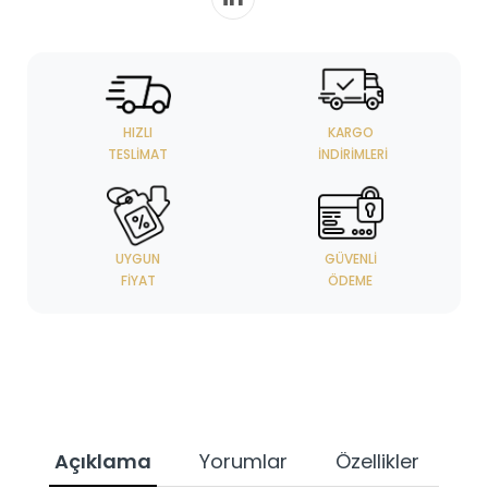
HIZLI
KARGO
TESLIMAT
İNDIRIMLERI
UYGUN
GÜVENLI
FIYAT
ÖDEME
Açıklama
Yorumlar
Özellikler