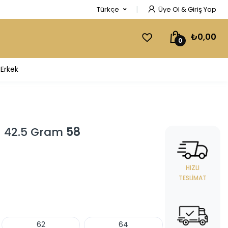
Türkçe
Üye Ol & Giriş Yap
₺0,00
0
Erkek
 - 42.5 Gram
58
HIZLI
TESLIMAT
62
64