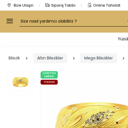
Bize Ulaşın
Sipariş Takibi
Online Tahsilat
Arama
Yüzü
Bilezik
Altın Bilezikler
Mega Bilezikler
ÜCRETSIZ
KARGO
TÜKENDI