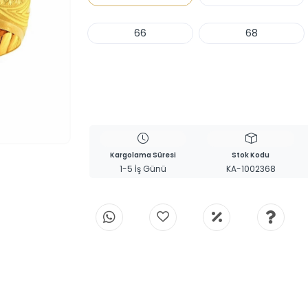
66
68
Haber Ver
Kargolama Süresi
Stok Kodu
1-5 İş Günü
KA-1002368