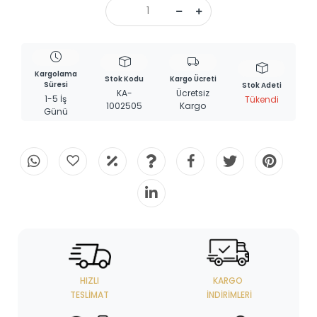
Kargolama
Stok Kodu
Kargo Ücreti
Süresi
Stok Adeti
KA-
Ücretsiz
1-5 İş
Tükendi
1002505
Kargo
Günü
HIZLI
KARGO
TESLIMAT
İNDIRIMLERI