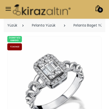
0
Yüzük
Pırlanta Yüzük
Pırlanta Baget Yüzükl
ÜCRETSIZ
KARGO
TÜKENDI