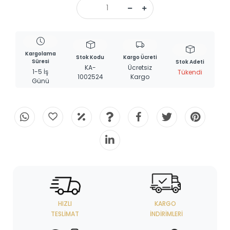
Kargolama
Stok Kodu
Kargo Ücreti
Süresi
Stok Adeti
KA-
Ücretsiz
1-5 İş
Tükendi
1002524
Kargo
Günü
HIZLI
KARGO
TESLIMAT
İNDIRIMLERI