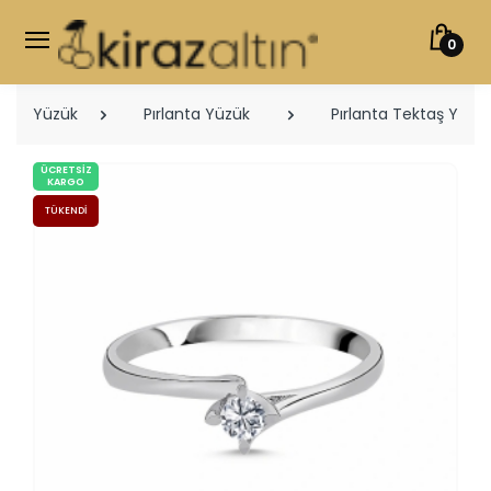
0
Yüzük
Pırlanta Yüzük
Pırlanta Tektaş Yüzük
ÜCRETSIZ
KARGO
TÜKENDI