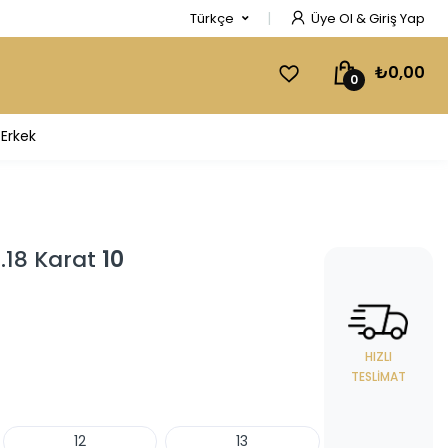
Türkçe
Üye Ol & Giriş Yap
₺0,00
0
Erkek
0.18 Karat
10
HIZLI
TESLIMAT
12
13