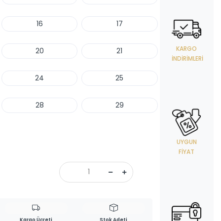
16
17
KARGO
20
21
İNDIRIMLERI
24
25
28
29
UYGUN
FIYAT
Kargo Ücreti
Stok Adeti