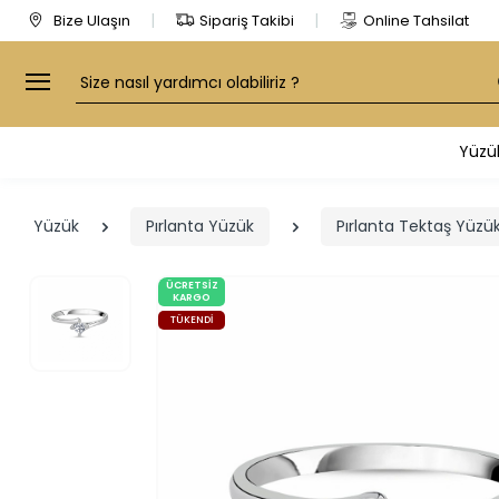
Bize Ulaşın
Sipariş Takibi
Online Tahsilat
Arama
Yüzü
Yüzük
Pırlanta Yüzük
Pırlanta Tektaş Yüzük
ÜCRETSIZ
KARGO
TÜKENDI