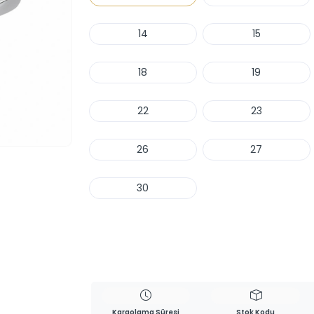
14
15
18
19
22
23
26
27
30
Haber Ver
Kargolama Süresi
Stok Kodu