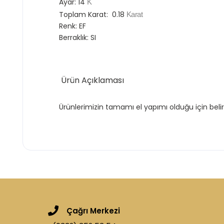
Ayar:
14
K
Toplam Karat:
0.18
Karat
Renk:
EF
Berraklık:
SI
Ürün Açıklaması
Ürünlerimizin tamamı el yapımı olduğu için belir
Çağrı Merkezi