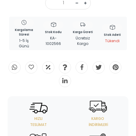
Kargolama
Stok Kodu
Kargo Ücreti
Süresi
Stok Adeti
KA-
Ücretsiz
1-5 İş
Tükendi
1002566
Kargo
Günü
HIZLI
KARGO
TESLIMAT
İNDIRIMLERI