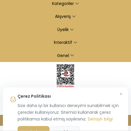
Kategoriler
Alışveriş
Üyelik
İnteraktif
Genel
×
Çerez Politikası
Size daha iyi bir kullanıcı deneyimi sunabilmek için
çerezler kullanıyoruz. Sitemizi kullanarak çerez
politikamızı kabul etmiş sayılırsınız.
Detaylı bilgi
© 2026
Kiraz Altın
- Tüm hakları saklıdır.
Bu site,
Hiosis®
tarafından geliştirilmiş
E-Ticaret
paketleri ile oluşturulmuştur.