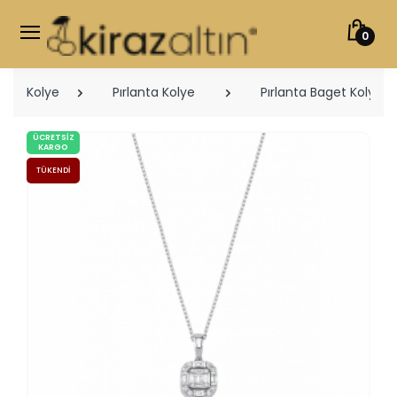
0
Kolye
Pırlanta Kolye
Pırlanta Baget Kolyele
ÜCRETSIZ
KARGO
TÜKENDI