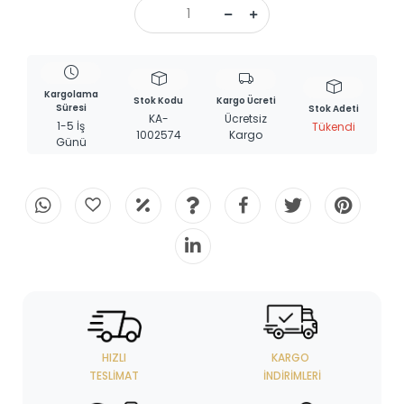
Kargolama
Stok Kodu
Kargo Ücreti
Süresi
Stok Adeti
KA-
Ücretsiz
1-5 İş
Tükendi
1002574
Kargo
Günü
HIZLI
KARGO
TESLIMAT
İNDIRIMLERI