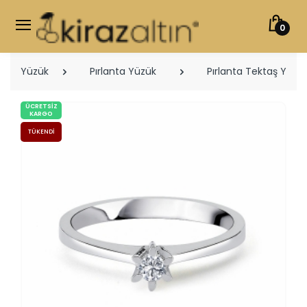
0
Yüzük
Pırlanta Yüzük
Pırlanta Tektaş Yüzük
ÜCRETSIZ
KARGO
TÜKENDI