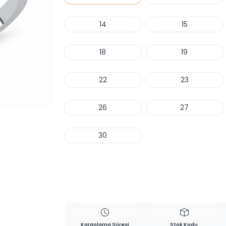
14
15
18
19
22
23
26
27
30
Haber Ver
Kargolama Süresi
Stok Kodu