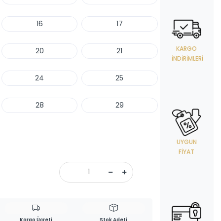
16
17
KARGO
20
21
İNDIRIMLERI
24
25
28
29
UYGUN
FIYAT
Kargo Ücreti
Stok Adeti