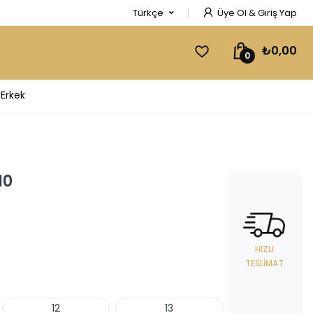
Türkçe
Üye Ol & Giriş Yap
₺0,00
0
Erkek
10
HIZLI
TESLIMAT
12
13