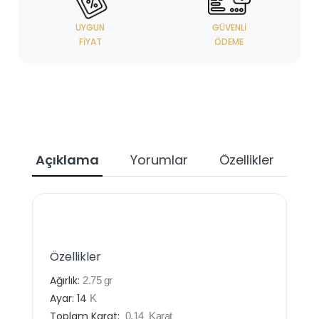
UYGUN
GÜVENLI
FIYAT
ÖDEME
Açıklama
Yorumlar
Özellikler
Özellikler
Ağırlık:
2.75
gr
Ayar:
14
K
Toplam Karat:
0.14
Karat