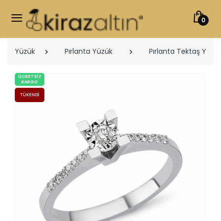
0
Yüzük
Pırlanta Yüzük
Pırlanta Tektaş Yüzük
ÜCRETSIZ
KARGO
TÜKENDI