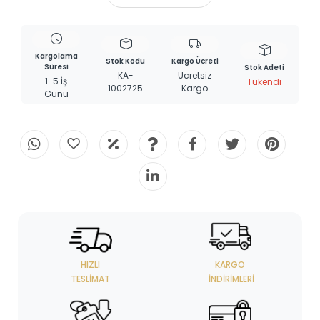
Kargolama
Stok Kodu
Kargo Ücreti
Süresi
Stok Adeti
KA-
Ücretsiz
1-5 İş
Tükendi
1002725
Kargo
Günü
HIZLI
KARGO
TESLIMAT
İNDIRIMLERI