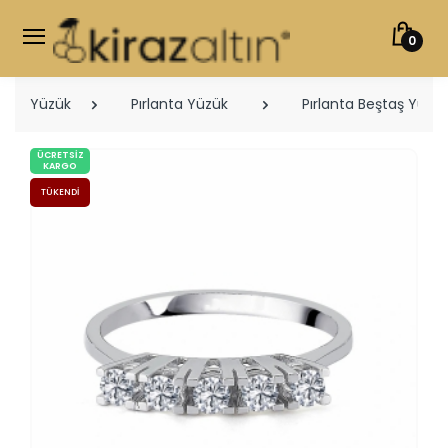
0
Yüzük
Pırlanta Yüzük
Pırlanta Beştaş Yüzük
ÜCRETSIZ
KARGO
TÜKENDI