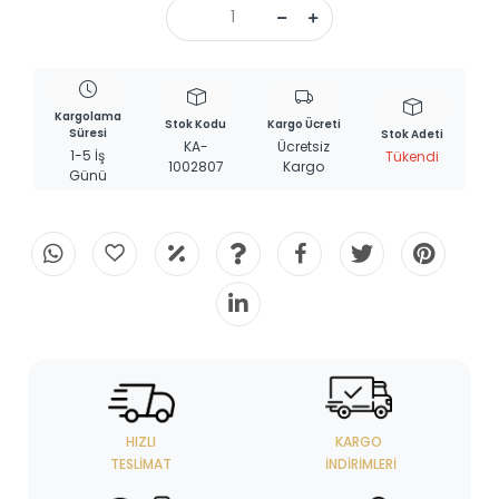
Kargolama
Stok Kodu
Kargo Ücreti
Süresi
Stok Adeti
KA-
Ücretsiz
1-5 İş
Tükendi
1002807
Kargo
Günü
HIZLI
KARGO
TESLIMAT
İNDIRIMLERI