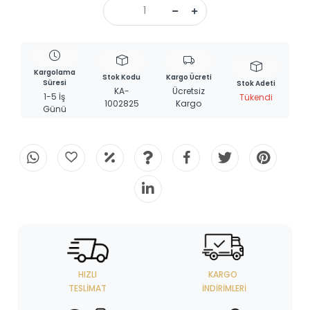
Kargolama
Stok Kodu
Kargo Ücreti
Süresi
Stok Adeti
KA-
Ücretsiz
1-5 İş
Tükendi
1002825
Kargo
Günü
HIZLI
KARGO
TESLIMAT
İNDIRIMLERI