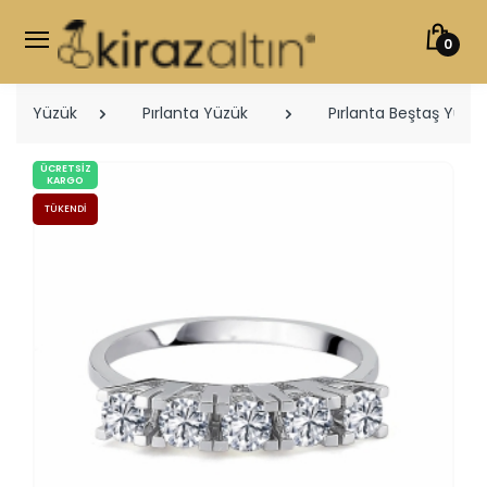
0
Yüzük
Pırlanta Yüzük
Pırlanta Beştaş Yüzük
ÜCRETSIZ
KARGO
TÜKENDI