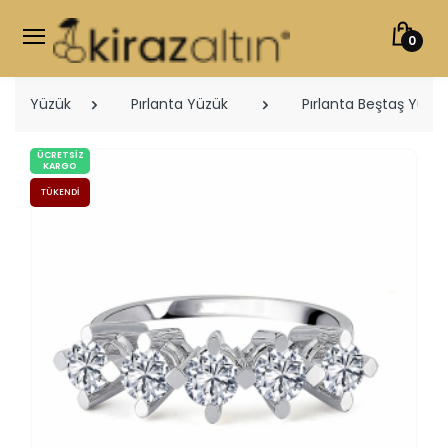
0
Yüzük
Pırlanta Yüzük
Pırlanta Beştaş Yüzük
ÜCRETSIZ
KARGO
TÜKENDI