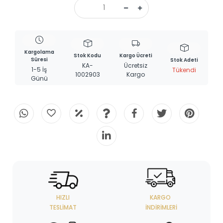
Kargolama
Stok Kodu
Kargo Ücreti
Süresi
Stok Adeti
KA-
Ücretsiz
1-5 İş
Tükendi
1002903
Kargo
Günü
HIZLI
KARGO
TESLIMAT
İNDIRIMLERI