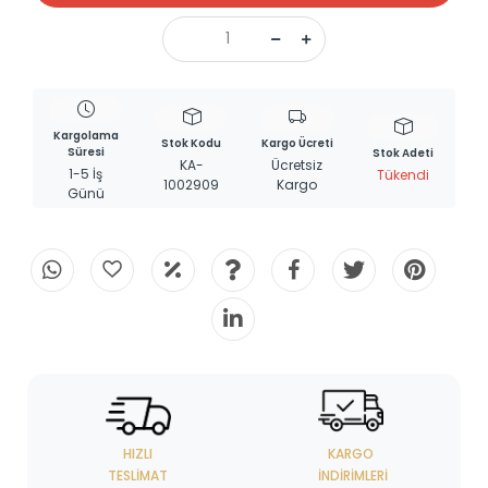
Kargolama
Stok Kodu
Kargo Ücreti
Süresi
Stok Adeti
KA-
Ücretsiz
1-5 İş
Tükendi
1002909
Kargo
Günü
HIZLI
KARGO
TESLIMAT
İNDIRIMLERI