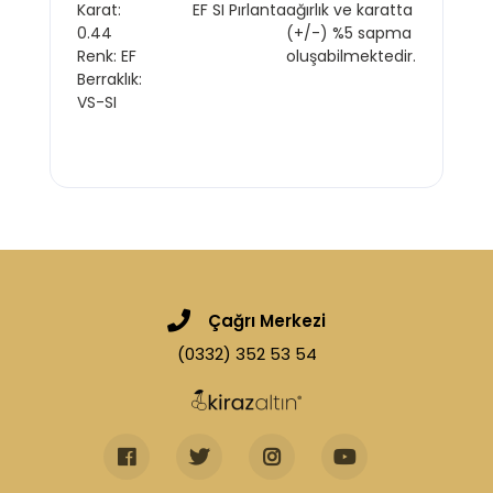
Karat:
EF SI Pırlanta
ağırlık ve karatta
0.44
(+/-) %5 sapma
Renk: EF
oluşabilmektedir.
Berraklık:
VS-SI
Çağrı Merkezi
(0332) 352 53 54