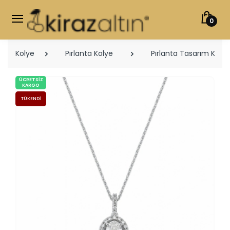
0
Kolye
Pırlanta Kolye
Pırlanta Tasarım Kolye
ÜCRETSIZ
KARGO
TÜKENDI