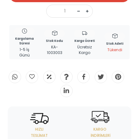
Kargolama
Stok Kodu
Kargo Ücreti
Süresi
Stok Adeti
KA-
Ücretsiz
1-5 İş
Tükendi
1003003
Kargo
Günü
HIZLI
KARGO
TESLIMAT
İNDIRIMLERI