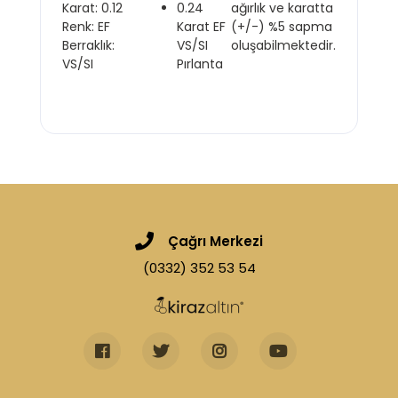
Karat: 0.12
0.24
ağırlık ve karatta
Renk: EF
Karat EF
(+/-) %5 sapma
Berraklık:
VS/SI
oluşabilmektedir.
VS/SI
Pırlanta
Çağrı Merkezi
(0332) 352 53 54