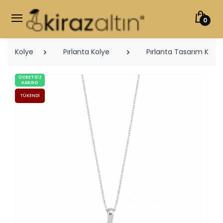
0
Kolye
Pırlanta Kolye
Pırlanta Tasarım Kolye
ÜCRETSIZ
KARGO
TÜKENDI