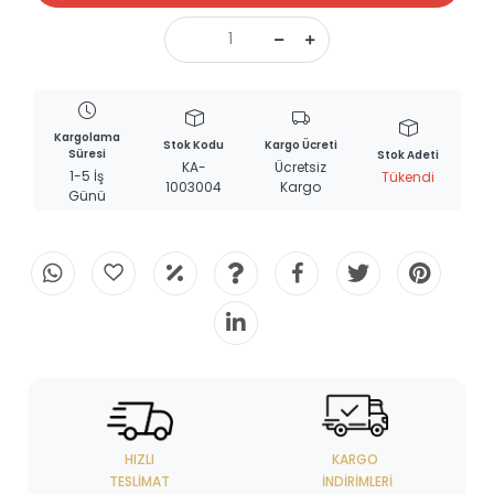
Kargolama
Stok Kodu
Kargo Ücreti
Süresi
Stok Adeti
KA-
Ücretsiz
1-5 İş
Tükendi
1003004
Kargo
Günü
HIZLI
KARGO
TESLIMAT
İNDIRIMLERI