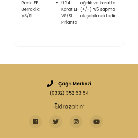
Renk: EF
0.24
ağırlık ve karatta
Berraklık:
Karat EF
(+/-) %5 sapma
VS/SI
VS/SI
oluşabilmektedir.
Pırlanta
Çağrı Merkezi
(0332) 352 53 54