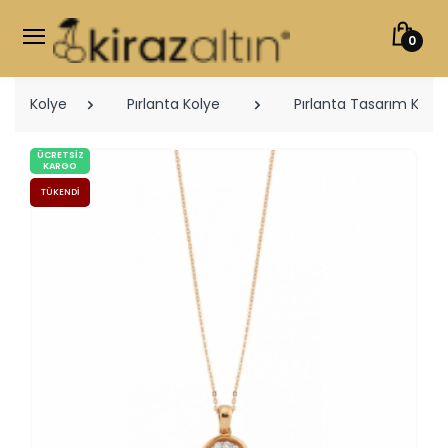
0
Kolye
Pırlanta Kolye
Pırlanta Tasarım Kolye
ÜCRETSIZ
KARGO
TÜKENDI