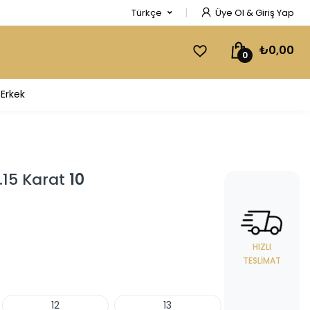
Türkçe
Üye Ol & Giriş Yap
₺0,00
0
Erkek
.15 Karat
10
HIZLI
TESLIMAT
12
13