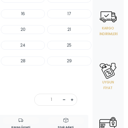
16
17
KARGO
20
21
İNDIRIMLERI
24
25
28
29
UYGUN
FIYAT
Kargo Ücreti
Stok Adeti