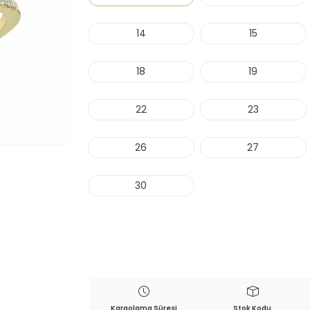
14
15
18
19
22
23
26
27
30
Haber Ver
Kargolama Süresi
Stok Kodu