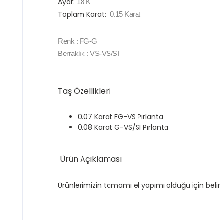
Ayar:
18 K
Toplam Karat:
0.15
Karat
Renk
: FG-G
Berraklık
: VS-VS/SI
Taş Özellikleri
0.07 Karat FG-VS Pırlanta
0.08 Karat G-VS/SI Pırlanta
Ürün Açıklaması
Ürünlerimizin tamamı el yapımı olduğu için belir