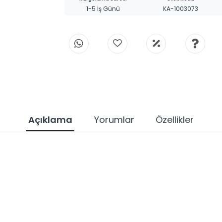
1-5 İş Günü
KA-1003073
Açıklama
Yorumlar
Özellikler