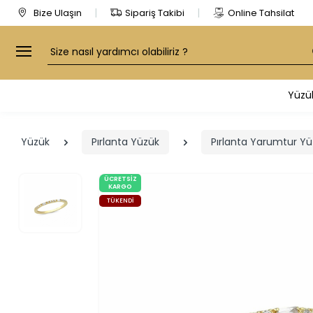
Bize Ulaşın
Sipariş Takibi
Online Tahsilat
Arama
Yüzü
Yüzük
Pırlanta Yüzük
Pırlanta Yarumtur Yü
ÜCRETSIZ
KARGO
TÜKENDI