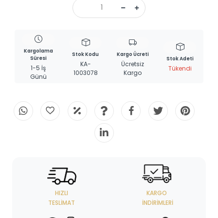
Kargolama
Stok Kodu
Kargo Ücreti
Süresi
Stok Adeti
KA-
Ücretsiz
1-5 İş
Tükendi
1003078
Kargo
Günü
HIZLI
KARGO
TESLIMAT
İNDIRIMLERI