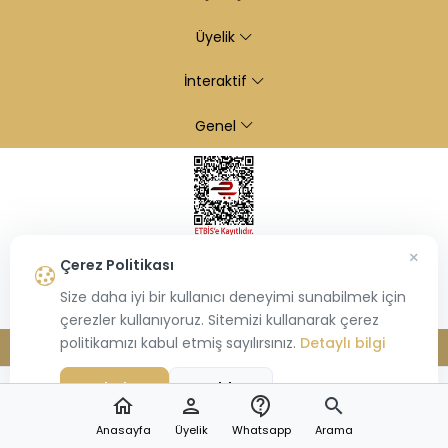
Üyelik
İnteraktif
Genel
×
Çerez Politikası
Size daha iyi bir kullanıcı deneyimi sunabilmek için
çerezler kullanıyoruz. Sitemizi kullanarak çerez
politikamızı kabul etmiş sayılırsınız.
Detaylı bilgi
© 2026
Kiraz Altın
- Tüm hakları saklıdır.
Bu site,
Hiosis®
tarafından geliştirilmiş
E-Ticaret
paketleri ile oluşturulmuştur.
Kabul Et
Reddet
home
person
contact_support
search
Anasayfa
Üyelik
Whatsapp
Arama