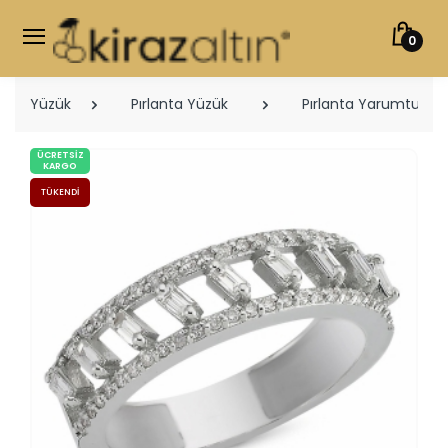
0
Yüzük
Pırlanta Yüzük
Pırlanta Yarumtur Yü
ÜCRETSIZ
KARGO
TÜKENDI