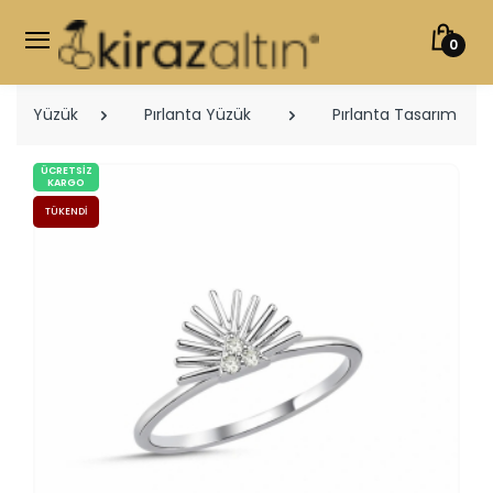
0
Yüzük
Pırlanta Yüzük
Pırlanta Tasarım Yüz
ÜCRETSIZ
KARGO
TÜKENDI