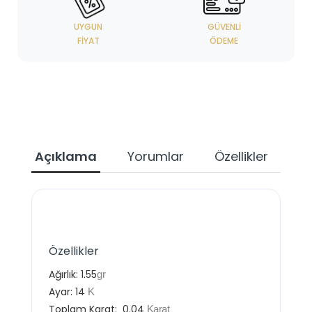
UYGUN
GÜVENLI
FIYAT
ÖDEME
Açıklama
Yorumlar
Özellikler
Özellikler
Ağırlık:
1.55
gr
Ayar:
14
K
Toplam Karat:
0.04
Karat