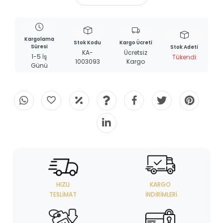
Kargolama
Stok Kodu
Kargo Ücreti
Süresi
Stok Adeti
KA-
Ücretsiz
1-5 İş
Tükendi
1003093
Kargo
Günü
HIZLI
KARGO
TESLIMAT
İNDIRIMLERI