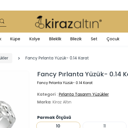
k
Küpe
Kolye
Bileklik
Bilezik
Set
Çocuk
ükler
Fancy Pırlanta Yüzük- 0.14 Karat
Fancy Pırlanta Yüzük- 0.14 
Fancy Pırlanta Yüzük- 0.14 Karat
Kategori
:
Pırlanta Tasarım Yüzükler
Marka
: Kiraz Altın
Parmak Ölçüsü
10
11