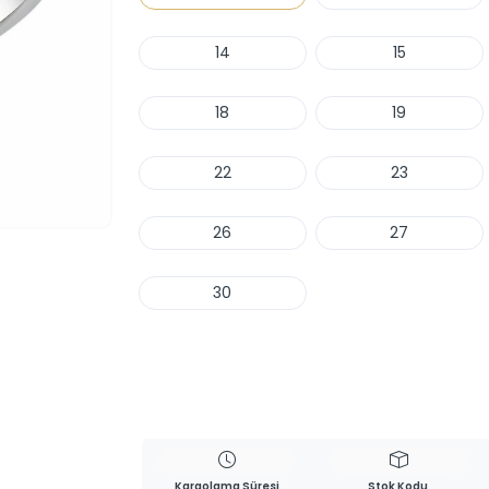
14
15
18
19
22
23
26
27
30
Haber Ver
Kargolama Süresi
Stok Kodu