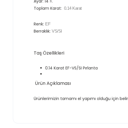
Ayar:
14
K
Toplam Karat:
0.14
Karat
Renk:
EF
Berraklık:
VS/SI
Taş Özellikleri
0.14 Karat EF-VS/SI Pırlanta
Ürün Açıklaması
Ürünlerimizin tamamı el yapımı olduğu için belir