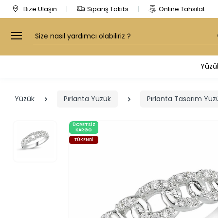
Bize Ulaşın
Sipariş Takibi
Online Tahsilat
Arama
Yüzü
Yüzük
Pırlanta Yüzük
Pırlanta Tasarım Yüz
ÜCRETSIZ
KARGO
TÜKENDI