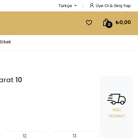
Türkçe
Üye Ol & Giriş Yap
₺0,00
0
Erkek
Karat
10
HIZLI
TESLIMAT
12
13