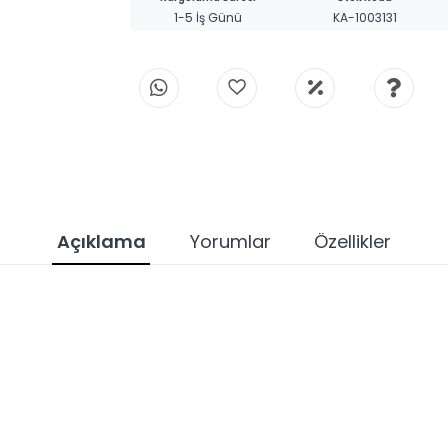
1-5 İş Günü
KA-1003131
Açıklama
Yorumlar
Özellikler