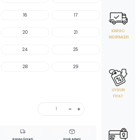
16
17
KARGO
20
21
İNDIRIMLERI
24
25
28
29
UYGUN
FIYAT
Kargo Ücreti
Stok Adeti