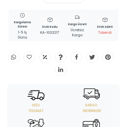
Kargolama
Kargo Ücreti
Süresi
Stok Kodu
Stok Adeti
Ücretsiz
1-5 İş
KA-1003217
Tükendi
Kargo
Günü
HIZLI
KARGO
TESLIMAT
İNDIRIMLERI