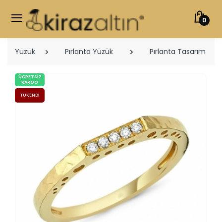
0
Yüzük
Pırlanta Yüzük
Pırlanta Tasarım Yüz
ÜCRETSIZ
KARGO
TÜKENDI