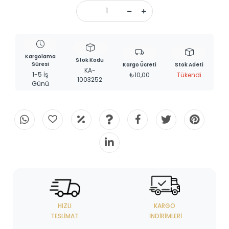
Kargolama
Stok Kodu
Süresi
Kargo Ücreti
Stok Adeti
KA-
1-5 İş
₺10,00
Tükendi
1003252
Günü
HIZLI
KARGO
TESLIMAT
İNDIRIMLERI