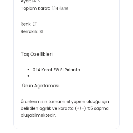
Ayar:
14
K
Toplam Karat:
1.14
Karat
Renk:
EF
Berraklık: SI
Taş Özellikleri
0.14 Karat FG SI Pırlanta
Ürün Açıklaması
Ürünlerimizin tamamı el yapımı olduğu için
belirtilen ağırlık ve karatta (+/-) %5 sapma
oluşabilmektedir.