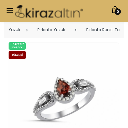
0
Yüzük
Pırlanta Yüzük
Pırlanta Renkli Taşlı 
ÜCRETSIZ
KARGO
TÜKENDI