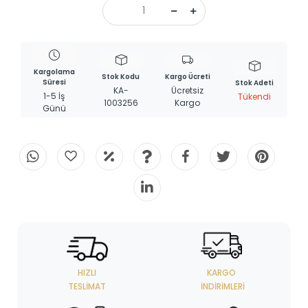
Kargolama
Stok Kodu
Kargo Ücreti
Süresi
Stok Adeti
KA-
Ücretsiz
1-5 İş
Tükendi
1003256
Kargo
Günü
HIZLI
KARGO
TESLIMAT
İNDIRIMLERI