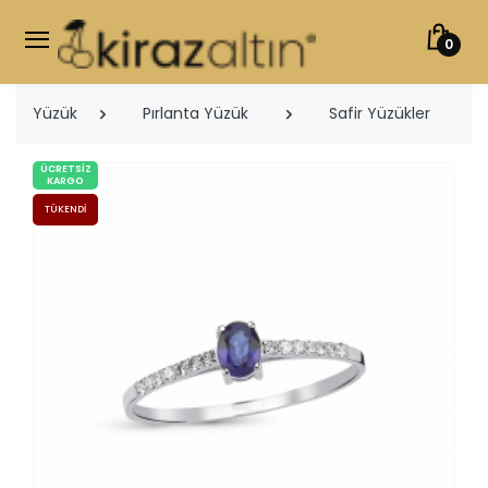
0
Yüzük
Pırlanta Yüzük
Safir Yüzükler
ÜCRETSIZ
KARGO
TÜKENDI