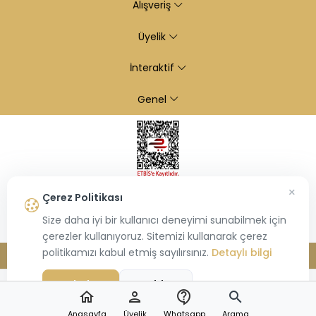
Alışveriş
Üyelik
İnteraktif
Genel
×
Çerez Politikası
Size daha iyi bir kullanıcı deneyimi sunabilmek için
çerezler kullanıyoruz. Sitemizi kullanarak çerez
politikamızı kabul etmiş sayılırsınız.
Detaylı bilgi
© 2026
Kiraz Altın
- Tüm hakları saklıdır.
Bu site,
Hiosis®
tarafından geliştirilmiş
E-Ticaret
paketleri ile oluşturulmuştur.
Kabul Et
Reddet
home
person
contact_support
search
Anasayfa
Üyelik
Whatsapp
Arama