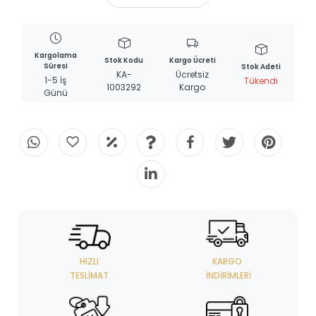
Kargolama
Stok Kodu
Kargo Ücreti
Süresi
Stok Adeti
KA-
Ücretsiz
1-5 İş
Tükendi
1003292
Kargo
Günü
HIZLI
KARGO
TESLIMAT
İNDIRIMLERI