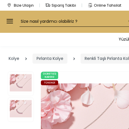
Bize Ulaşın
Sipariş Takibi
Online Tahsilat
Arama
Yüzü
Kolye
Pırlanta Kolye
Renkli Taşlı Pırlanta Ko
ÜCRETSIZ
KARGO
TÜKENDI