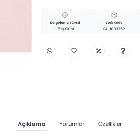
Kargolama Süresi
Stok Kodu
1-5 İş Günü
KA-1003352
Açıklama
Yorumlar
Özellikler