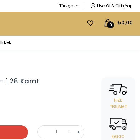
Türkçe
Üye Ol & Giriş Yap
₺0,00
0
Erkek
- 1.28 Karat
HIZLI
TESLIMAT
KARGO