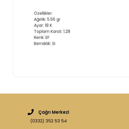
Özellikler:
Ağırlık: 5.56 gr
Ayar: 18 K
Toplam Karat: 1.28
Renk: EF
Berraklık: SI
Çağrı Merkezi
(0332) 352 53 54