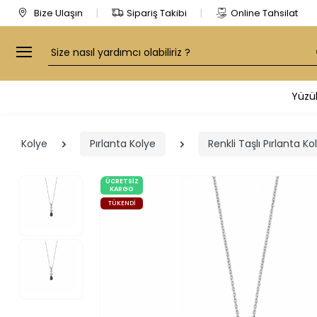
Bize Ulaşın
Sipariş Takibi
Online Tahsilat
Arama
Yüzü
Kolye
Pırlanta Kolye
Renkli Taşlı Pırlanta Ko
ÜCRETSIZ
KARGO
TÜKENDI