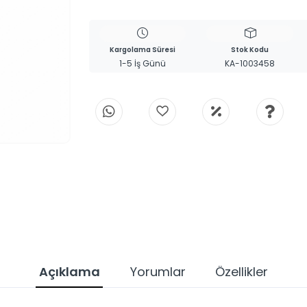
Kargolama Süresi
Stok Kodu
1-5 İş Günü
KA-1003458
Açıklama
Yorumlar
Özellikler