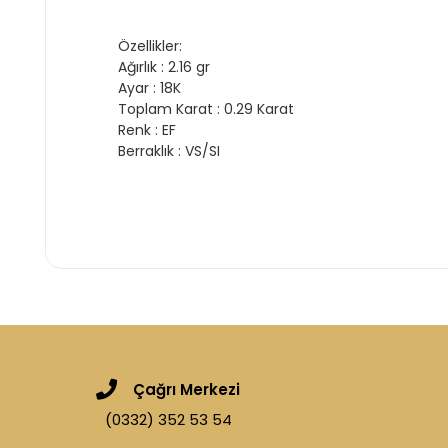
Özellikler:
Ağırlık : 2.16 gr
Ayar : 18K
Toplam Karat : 0.29 Karat
Renk : EF
Berraklık : VS/SI
Çağrı Merkezi
(0332) 352 53 54