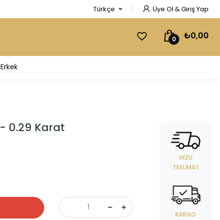
Türkçe
Üye Ol & Giriş Yap
₺0,00
0
Erkek
- 0.29 Karat
HIZLI
TESLIMAT
KARGO