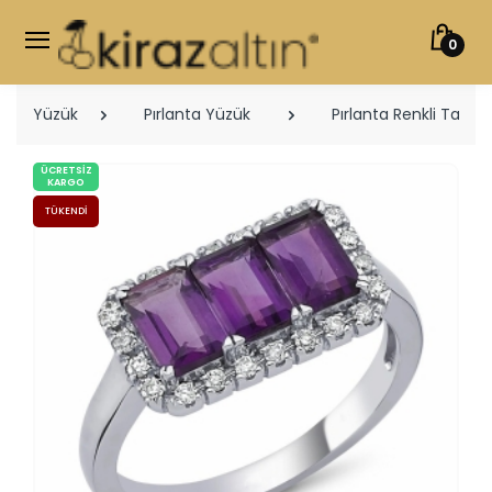
0
Yüzük
Pırlanta Yüzük
Pırlanta Renkli Taşlı 
ÜCRETSIZ
KARGO
TÜKENDI