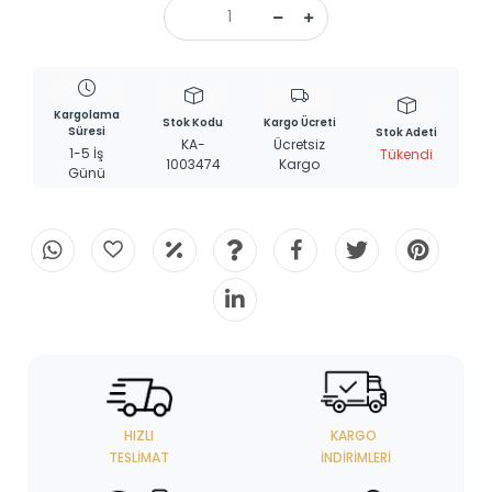
Kargolama
Stok Kodu
Kargo Ücreti
Süresi
Stok Adeti
KA-
Ücretsiz
1-5 İş
Tükendi
1003474
Kargo
Günü
HIZLI
KARGO
TESLIMAT
İNDIRIMLERI