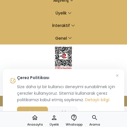
Alışveriş
Üyelik
İnteraktif
Genel
×
Çerez Politikası
Size daha iyi bir kullanıcı deneyimi sunabilmek için
çerezler kullanıyoruz. Sitemizi kullanarak çerez
politikamızı kabul etmiş sayılırsınız.
Detaylı bilgi
© 2026
Kiraz Altın
- Tüm hakları saklıdır.
Bu site,
Hiosis®
tarafından geliştirilmiş
E-Ticaret
paketleri ile oluşturulmuştur.
Kabul Et
Reddet
home
person
contact_support
search
Anasayfa
Üyelik
Whatsapp
Arama