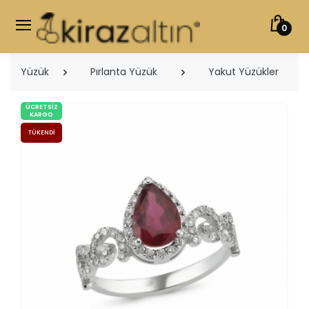
0
Yüzük
Pırlanta Yüzük
Yakut Yüzükler
ÜCRETSIZ
KARGO
TÜKENDI