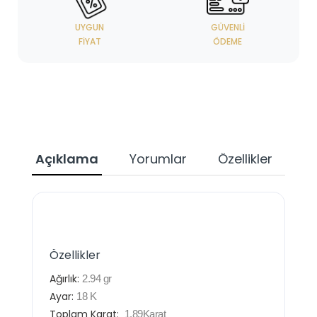
UYGUN
GÜVENLI
FIYAT
ÖDEME
Açıklama
Yorumlar
Özellikler
Özellikler
Ağırlık:
2.94
gr
Ayar:
18
K
Toplam Karat:
1.89
Karat