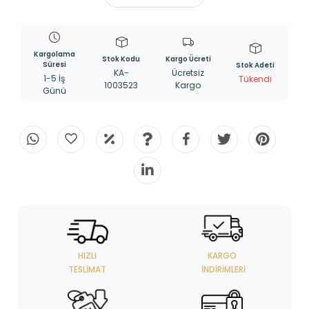
Kargolama
Stok Kodu
Kargo Ücreti
Süresi
Stok Adeti
KA-
Ücretsiz
1-5 İş
Tükendi
1003523
Kargo
Günü
HIZLI
KARGO
TESLIMAT
İNDIRIMLERI