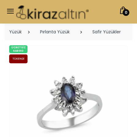
0
Yüzük
Pırlanta Yüzük
Safir Yüzükler
ÜCRETSIZ
KARGO
TÜKENDI