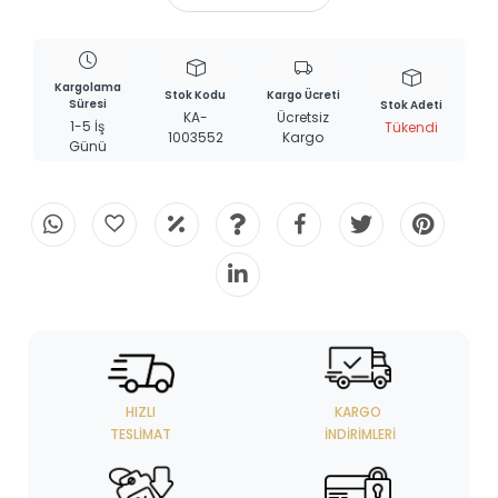
Kargolama
Stok Kodu
Kargo Ücreti
Süresi
Stok Adeti
KA-
Ücretsiz
1-5 İş
Tükendi
1003552
Kargo
Günü
HIZLI
KARGO
TESLIMAT
İNDIRIMLERI