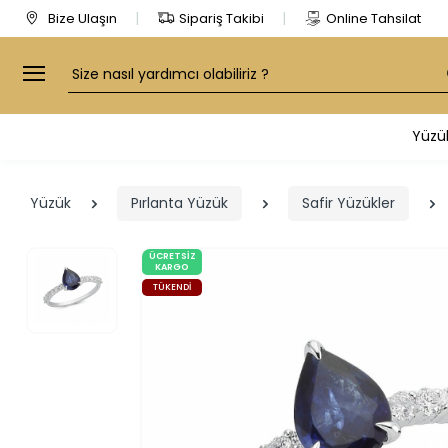
Bize Ulaşın
Sipariş Takibi
Online Tahsilat
Arama
Yüzü
Yüzük
Pırlanta Yüzük
Safir Yüzükler
ÜCRETSIZ
KARGO
TÜKENDI