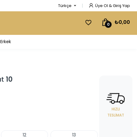
Türkçe
Üye Ol & Giriş Yap
₺0,00
0
Erkek
at
10
HIZLI
TESLIMAT
12
13