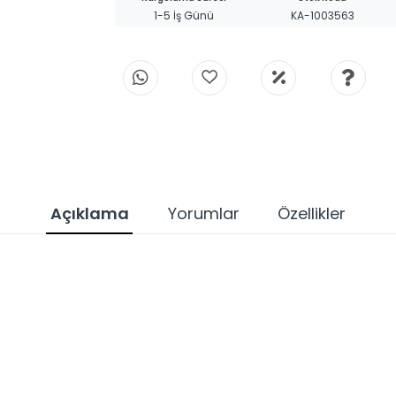
1-5 İş Günü
KA-1003563
Açıklama
Yorumlar
Özellikler