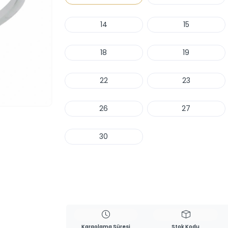
14
15
18
19
22
23
26
27
30
Haber Ver
Kargolama Süresi
Stok Kodu