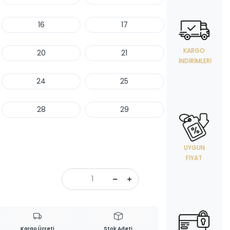
16
17
KARGO
20
21
İNDIRIMLERI
24
25
28
29
UYGUN
FIYAT
Kargo Ücreti
Stok Adeti