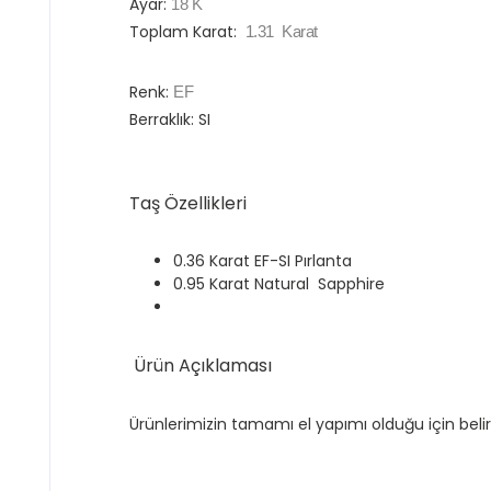
Ayar:
18
K
Toplam Karat:
1.31
Karat
Renk:
EF
Berraklık: SI
Taş Özellikleri
0.36 Karat EF-SI Pırlanta
0.95 Karat Natural Sapphire
Ürün Açıklaması
Ürünlerimizin tamamı el yapımı olduğu için belir