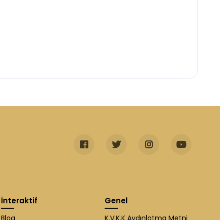
İnteraktif
Genel
Blog
K.V.K.K Aydınlatma Metni