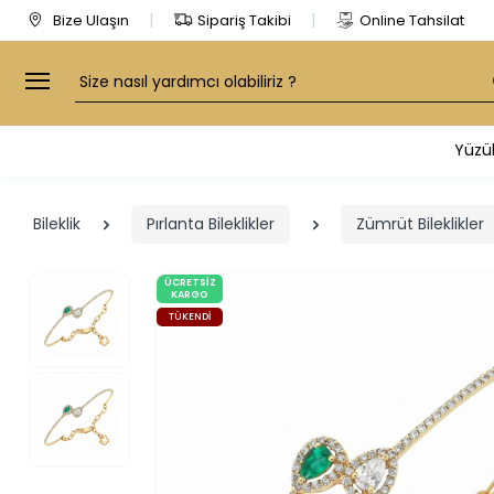
Bize Ulaşın
Sipariş Takibi
Online Tahsilat
Arama
Yüzü
Bileklik
Pırlanta Bileklikler
Zümrüt Bileklikler
ÜCRETSIZ
KARGO
TÜKENDI