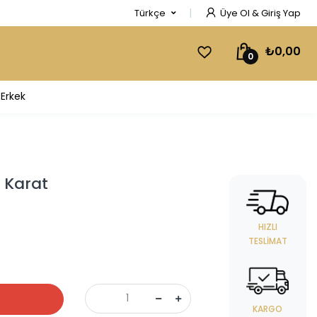
Türkçe
Üye Ol & Giriş Yap
₺0,00
0
Erkek
5 Karat
HIZLI
TESLIMAT
KARGO