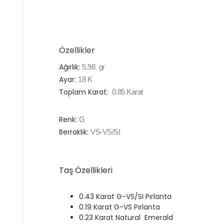
Özellikler
Ağırlık:
5.98
gr
Ayar:
18
K
Toplam Karat:
0.85
Karat
Renk:
G
Berraklık:
VS-VS/SI
Taş Özellikleri
0.43 Karat G-VS/SI Pırlanta
0.19 Karat G-VS Pırlanta
0.23 Karat Natural Emerald