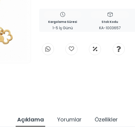
Kargolama Süresi
Stok Kodu
1-5 İş Günü
KA-1003657
Açıklama
Yorumlar
Özellikler