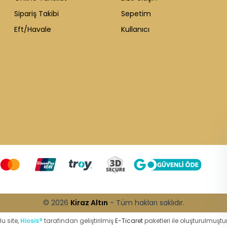
Sipariş Takibi
Sepetim
Eft/Havale
Kullanıcı
WhatsApp Destek
ekibi soruları
cevaplıyor
© 2026
Kiraz Altın
- Tüm hakları saklıdır.
Bu site,
Hiosis®
tarafından geliştirilmiş
E-Ticaret
paketleri ile oluşturulmuştur